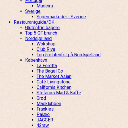
Portugal
Madeira
Sverige
Supermarkeder i Sverige
Restaurantguide/DK
Glutenfrie bagere
Top 5 GF brunch
Nordsjælland
Wokshop
Club Riva
Top 5 glutenfrit på Nordsjælland
København
La Foretta
The Bagel Co
The Market Asian
Café Livingstone
California Kitchen
Stefanos Mad & Kaffe
Grød
Madklubben
Frankies
Palæo
JAGGER
42raw