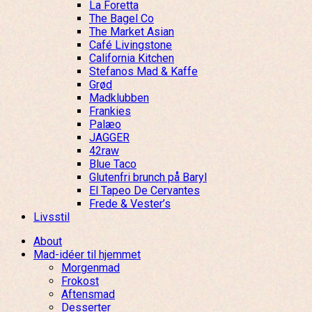
La Foretta
The Bagel Co
The Market Asian
Café Livingstone
California Kitchen
Stefanos Mad & Kaffe
Grød
Madklubben
Frankies
Palæo
JAGGER
42raw
Blue Taco
Glutenfri brunch på Baryl
El Tapeo De Cervantes
Frede & Vester’s
Livsstil
About
Mad-idéer til hjemmet
Morgenmad
Frokost
Aftensmad
Desserter