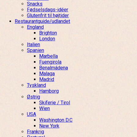
Snacks
Fødselsdags-idéer
Glutenfrit til højtider
Restaurantguide/udlandet
England
Brighton
London
Italien
Spanien
Marbella
Fuengirola
Benalmádena
Malaga
Madrid
Tyskland
Hamborg
Østrig
Skiferie / Tirol
Wien
USA
Washington D.C
New York
Frankrig