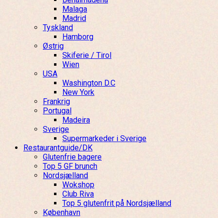
Malaga
Madrid
Tyskland
Hamborg
Østrig
Skiferie / Tirol
Wien
USA
Washington D.C
New York
Frankrig
Portugal
Madeira
Sverige
Supermarkeder i Sverige
Restaurantguide/DK
Glutenfrie bagere
Top 5 GF brunch
Nordsjælland
Wokshop
Club Riva
Top 5 glutenfrit på Nordsjælland
København