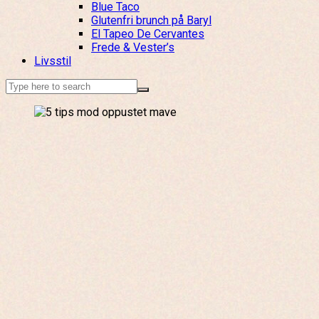
Blue Taco
Glutenfri brunch på Baryl
El Tapeo De Cervantes
Frede & Vester’s
Livsstil
Search
for: